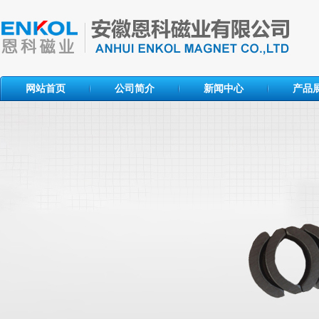
网站首页
公司简介
新闻中心
产品