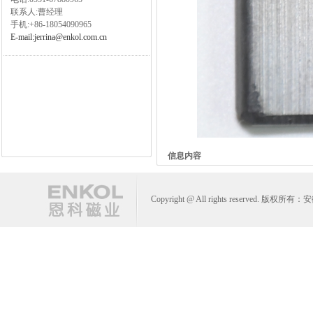
联系人:曹经理
手机:+86-18054090965
E-mail:jerrina@enkol.com.cn
信息内容
Copyright @ All rights reserved. 版权所有：
安