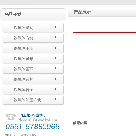
产品展示
铁氧体磁瓦
铁氧体方块
铁氧体干压
铁氧体异形
铁氧体圆环
铁氧体圆片
铁氧体转子
铁氧体印度方块
信息内容
电话:0551-67880965